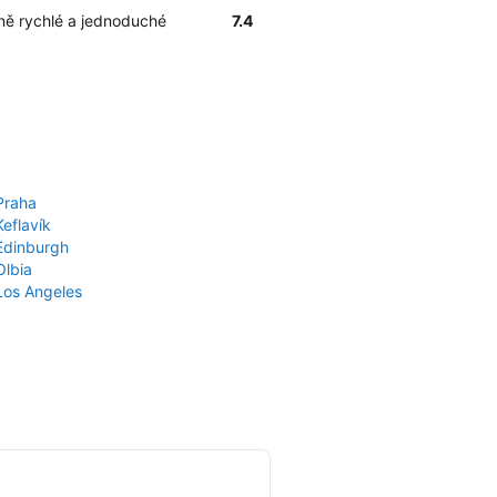
ně rychlé a jednoduché
7.4
Praha
Keflavík
 Edinburgh
Olbia
 Los Angeles