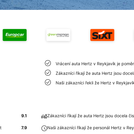
Vrácení auta Hertz v Reykjavík je pomě
Zákazníci říkají že auta Hertz jsou docel
Naši zákazníci řekli že Hertz v Reykjav
9.1
Zákazníci říkají že auta Hertz jsou docela či
t
7.9
Naši zákazníci říkají že personál Hertz v Re