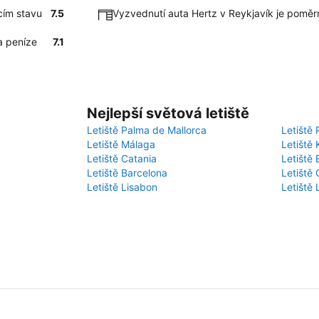
cím stavu
7.5
Vyzvednutí auta Hertz v Reykjavík je poměr
a peníze
7.1
Nejlepší světová letiště
Letiště Palma de Mallorca
Letiště 
Letiště Málaga
Letiště 
Letiště Catania
Letiště
Letiště Barcelona
Letiště 
Letiště Lisabon
Letiště