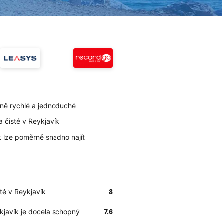
rně rychlé a jednoduché
a čisté v Reykjavík
ík lze poměrně snadno najít
sté v Reykjavík
8
ykjavík je docela schopný
7.6