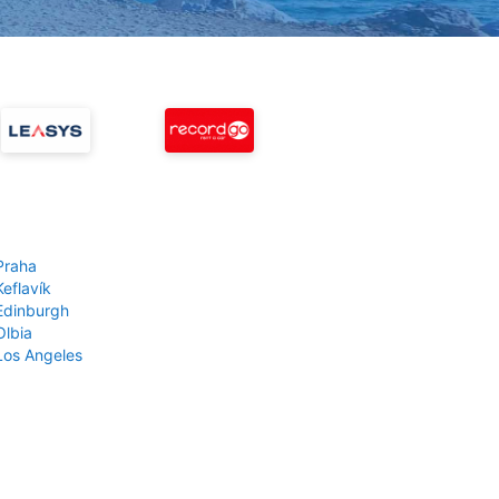
Praha
Keflavík
 Edinburgh
Olbia
 Los Angeles