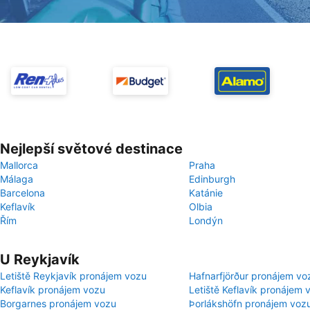
Nejlepší světové destinace
Mallorca
Praha
Málaga
Edinburgh
Barcelona
Katánie
Keflavík
Olbia
Řím
Londýn
U Reykjavík
Letiště Reykjavík pronájem vozu
Hafnarfjörður pronájem vo
Keflavík pronájem vozu
Letiště Keflavík pronájem 
Borgarnes pronájem vozu
Þorlákshöfn pronájem voz