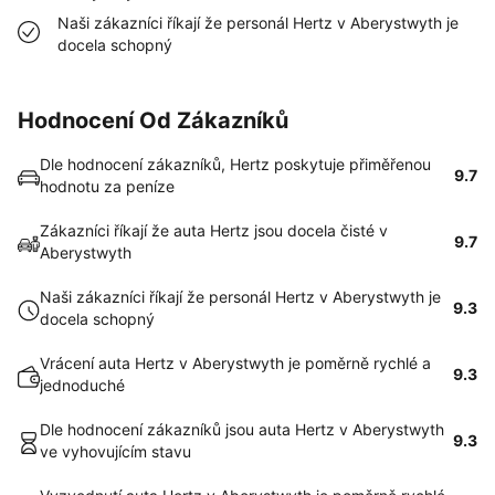
Naši zákazníci říkají že personál Hertz v Aberystwyth je
docela schopný
Hodnocení Od Zákazníků
Dle hodnocení zákazníků, Hertz poskytuje přiměřenou
9.7
hodnotu za peníze
Zákazníci říkají že auta Hertz jsou docela čisté v
9.7
Aberystwyth
Naši zákazníci říkají že personál Hertz v Aberystwyth je
9.3
docela schopný
Vrácení auta Hertz v Aberystwyth je poměrně rychlé a
9.3
jednoduché
Dle hodnocení zákazníků jsou auta Hertz v Aberystwyth
9.3
ve vyhovujícím stavu