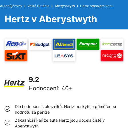
Autopůjčovny
Velká Británie
Aberystwyth
Hertz pronájem vozu
Hertz v Aberystwyth
9.2
Hodnocení
:
40+
Dle hodnocení zákazníků, Hertz poskytuje přiměřenou
hodnotu za peníze
Zákazníci říkají že auta Hertz jsou docela čisté v
Aberystwyth