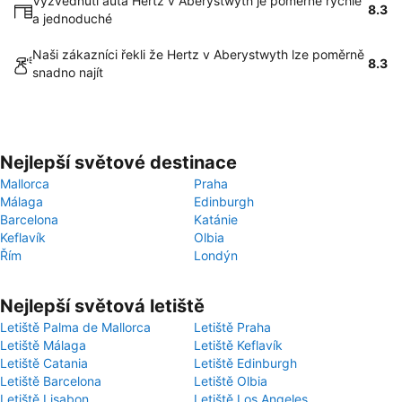
Vyzvednutí auta Hertz v Aberystwyth je poměrně rychlé
8.3
a jednoduché
Naši zákazníci řekli že Hertz v Aberystwyth lze poměrně
8.3
snadno najít
Nejlepší světové destinace
Mallorca
Praha
Málaga
Edinburgh
Barcelona
Katánie
Keflavík
Olbia
Řím
Londýn
Nejlepší světová letiště
Letiště Palma de Mallorca
Letiště Praha
Letiště Málaga
Letiště Keflavík
Letiště Catania
Letiště Edinburgh
Letiště Barcelona
Letiště Olbia
Letiště Lisabon
Letiště Los Angeles