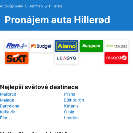
Autopůjčovny
Denmark
Hillerød
Pronájem auta Hillerød
Nejlepší světové destinace
Mallorca
Praha
Málaga
Edinburgh
Barcelona
Katánie
Keflavík
Olbia
Řím
Londýn