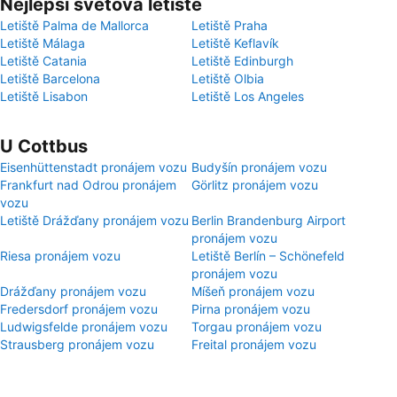
Nejlepší světová letiště
Letiště Palma de Mallorca
Letiště Praha
Letiště Málaga
Letiště Keflavík
Letiště Catania
Letiště Edinburgh
Letiště Barcelona
Letiště Olbia
Letiště Lisabon
Letiště Los Angeles
U Cottbus
Eisenhüttenstadt pronájem vozu
Budyšín pronájem vozu
Frankfurt nad Odrou pronájem
Görlitz pronájem vozu
vozu
Letiště Drážďany pronájem vozu
Berlin Brandenburg Airport
pronájem vozu
Riesa pronájem vozu
Letiště Berlín – Schönefeld
pronájem vozu
Drážďany pronájem vozu
Míšeň pronájem vozu
Fredersdorf pronájem vozu
Pirna pronájem vozu
Ludwigsfelde pronájem vozu
Torgau pronájem vozu
Strausberg pronájem vozu
Freital pronájem vozu