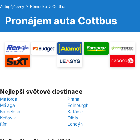
Autopůjčovny
Německo
Cottbus
Pronájem auta Cottbus
Nejlepší světové destinace
Mallorca
Praha
Málaga
Edinburgh
Barcelona
Katánie
Keflavík
Olbia
Řím
Londýn