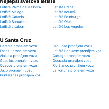
Nejlepší světová letiště
Letiště Palma de Mallorca
Letiště Praha
Letiště Málaga
Letiště Keflavík
Letiště Catania
Letiště Edinburgh
Letiště Barcelona
Letiště Olbia
Letiště Lisabon
Letiště Los Angeles
U Santa Cruz
Heredia pronájem vozu
San Jose pronájem vozu
Escazu pronájem vozu
Letiště San José pronájem vozu
Alajuela pronájem vozu
Cartago pronájem vozu
Guapiles pronájem vozu
Quesada pronájem vozu
Quepos pronájem vozu
Río Blanco pronájem vozu
Jaco pronájem vozu
La Fortuna pronájem vozu
Puntarenas pronájem vozu