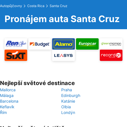
Autopůjčovny
Costa Rica
Santa Cruz
Pronájem auta Santa Cruz
Nejlepší světové destinace
Mallorca
Praha
Málaga
Edinburgh
Barcelona
Katánie
Keflavík
Olbia
Řím
Londýn