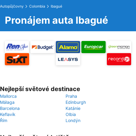
Autopůjčovny
Colombia
Ibagué
Pronájem auta Ibagué
Nejlepší světové destinace
Mallorca
Praha
Málaga
Edinburgh
Barcelona
Katánie
Keflavík
Olbia
Řím
Londýn