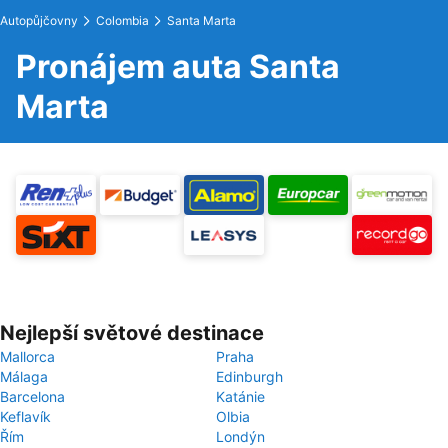
Autopůjčovny
Colombia
Santa Marta
Pronájem auta Santa
Marta
Nejlepší světové destinace
Mallorca
Praha
Málaga
Edinburgh
Barcelona
Katánie
Keflavík
Olbia
Řím
Londýn