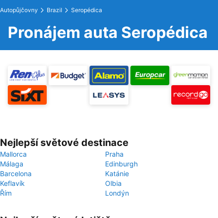
Autopůjčovny
Brazil
Seropédica
Pronájem auta Seropédica
Nejlepší světové destinace
Mallorca
Praha
Málaga
Edinburgh
Barcelona
Katánie
Keflavík
Olbia
Řím
Londýn