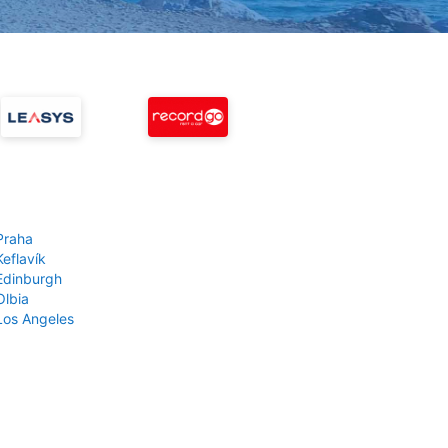
Praha
Keflavík
 Edinburgh
Olbia
 Los Angeles