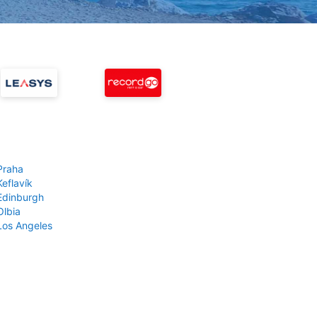
Praha
Keflavík
 Edinburgh
Olbia
 Los Angeles