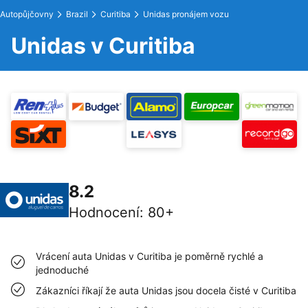
Autopůjčovny
Brazil
Curitiba
Unidas pronájem vozu
Unidas v Curitiba
8.2
Hodnocení
:
80+
Vrácení auta Unidas v Curitiba je poměrně rychlé a
jednoduché
Zákazníci říkají že auta Unidas jsou docela čisté v Curitiba