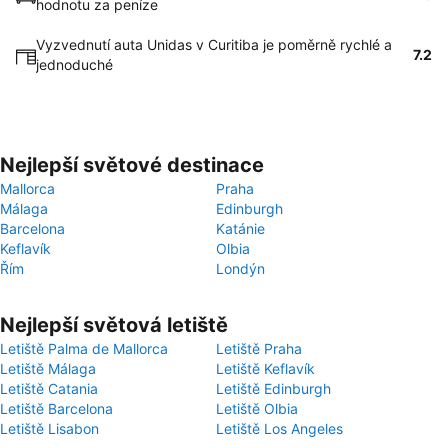
hodnotu za peníze
Vyzvednutí auta Unidas v Curitiba je poměrně rychlé a
7.2
jednoduché
Nejlepší světové destinace
Mallorca
Praha
Málaga
Edinburgh
Barcelona
Katánie
Keflavík
Olbia
Řím
Londýn
Nejlepší světová letiště
Letiště Palma de Mallorca
Letiště Praha
Letiště Málaga
Letiště Keflavík
Letiště Catania
Letiště Edinburgh
Letiště Barcelona
Letiště Olbia
Letiště Lisabon
Letiště Los Angeles