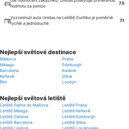
Dle hodnocení zákazníků, Unidas poskytuje přiměřenou
7.5
hodnotu za peníze
Vyzvednutí auta Unidas na Letiště Curitiba je poměrně
7.1
rychlé a jednoduché
Nejlepší světové destinace
Mallorca
Praha
Málaga
Edinburgh
Barcelona
Katánie
Keflavík
Olbia
Řím
Londýn
Nejlepší světová letiště
Letiště Palma de Mallorca
Letiště Praha
Letiště Málaga
Letiště Keflavík
Letiště Catania
Letiště Edinburgh
Letiště Barcelona
Letiště Olbia
Letiště Lisabon
Letiště Los Angeles