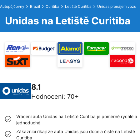
Autopůjčovny
Brazil
Curitiba
Letiště Curitiba
Unidas pronájem vozu
Unidas na Letiště Curitiba
8.1
Hodnocení
:
70+
Vrácení auta Unidas na Letiště Curitiba je poměrně rychlé a
jednoduché
Zákazníci říkají že auta Unidas jsou docela čisté na Letiště
Curitiba