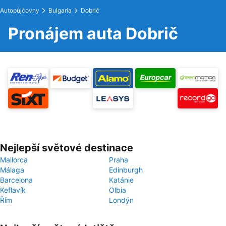
Autopůjčovny
Bulgaria
Dobrič
Pronájem auta Dobrič
Nejlepší světové destinace
Mallorca
Praha
Málaga
Edinburgh
Barcelona
Katánie
Keflavík
Olbia
Řím
Londýn