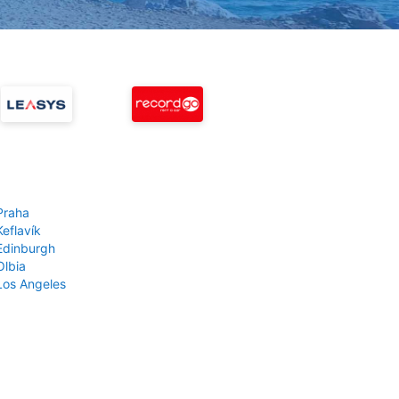
Praha
Keflavík
 Edinburgh
Olbia
 Los Angeles