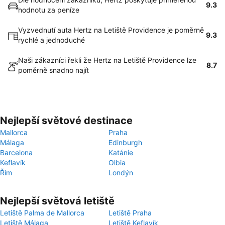
9.3
hodnotu za peníze
Vyzvednutí auta Hertz na Letiště Providence je poměrně
9.3
rychlé a jednoduché
Naši zákazníci řekli že Hertz na Letiště Providence lze
8.7
poměrně snadno najít
Nejlepší světové destinace
Mallorca
Praha
Málaga
Edinburgh
Barcelona
Katánie
Keflavík
Olbia
Řím
Londýn
Nejlepší světová letiště
Letiště Palma de Mallorca
Letiště Praha
Letiště Málaga
Letiště Keflavík