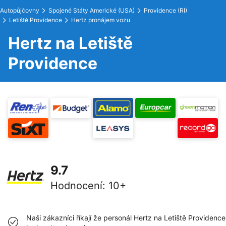
Autopůjčovny
Spojené Státy Americké (USA)
Providence (RI)
Letiště Providence
Hertz pronájem vozu
Hertz na Letiště
Providence
9.7
Hodnocení
:
10+
Naši zákazníci říkají že personál Hertz na Letiště Providence