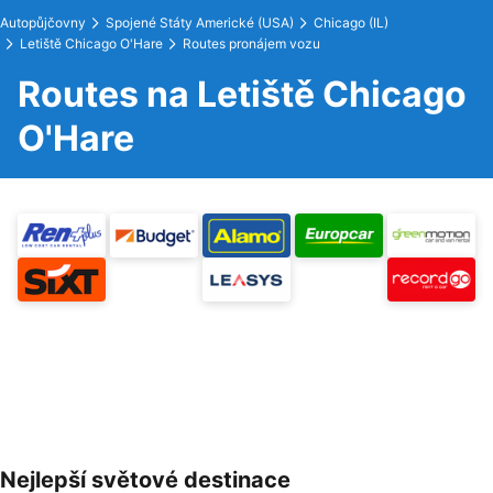
Autopůjčovny
Spojené Státy Americké (USA)
Chicago (IL)
Letiště Chicago O'Hare
Routes pronájem vozu
Routes na Letiště Chicago
O'Hare
Nejlepší světové destinace