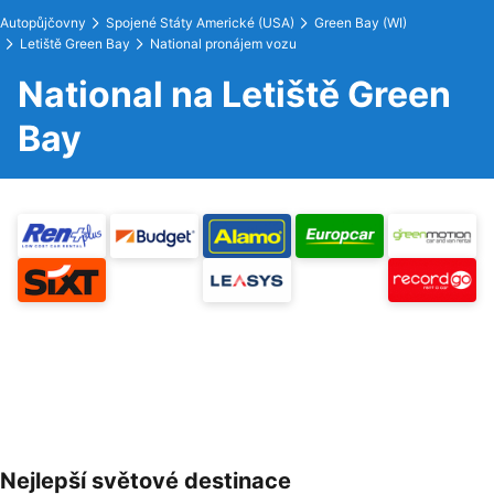
Autopůjčovny
Spojené Státy Americké (USA)
Green Bay (WI)
Letiště Green Bay
National pronájem vozu
National na Letiště Green
Bay
Nejlepší světové destinace