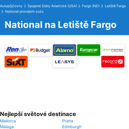
Autopůjčovny
Spojené Státy Americké (USA)
Fargo (ND)
Letiště Fargo
National pronájem vozu
National na Letiště Fargo
Nejlepší světové destinace
Mallorca
Praha
Málaga
Edinburgh