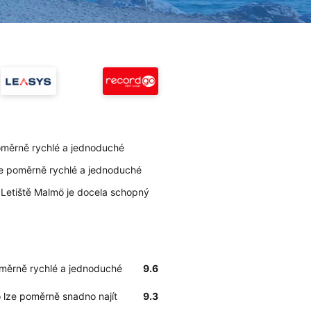
poměrně rychlé a jednoduché
je poměrně rychlé a jednoduché
a Letiště Malmö je docela schopný
oměrně rychlé a jednoduché
9.6
ö lze poměrně snadno najít
9.3