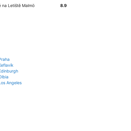
té na Letiště Malmö
8.9
Praha
Keflavík
 Edinburgh
Olbia
 Los Angeles