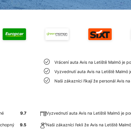
Vrácení auta Avis na Letiště Malmö je 
Vyzvednutí auta Avis na Letiště Malmö 
Naši zákazníci říkají že personál Avis n
hé
9.7
Vyzvednutí auta Avis na Letiště Malmö je p
 schopný
9.5
Naši zákazníci řekli že Avis na Letiště Malm