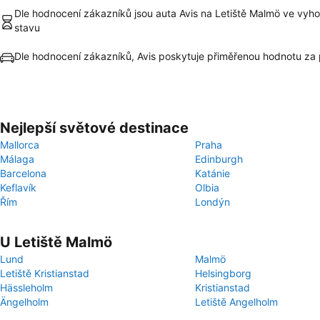
Dle hodnocení zákazníků jsou auta Avis na Letiště Malmö ve vyho
stavu
Dle hodnocení zákazníků, Avis poskytuje přiměřenou hodnotu za
Nejlepší světové destinace
Mallorca
Praha
Málaga
Edinburgh
Barcelona
Katánie
Keflavík
Olbia
Řím
Londýn
U Letiště Malmö
Lund
Malmö
Letiště Kristianstad
Helsingborg
Hässleholm
Kristianstad
Ängelholm
Letiště Angelholm