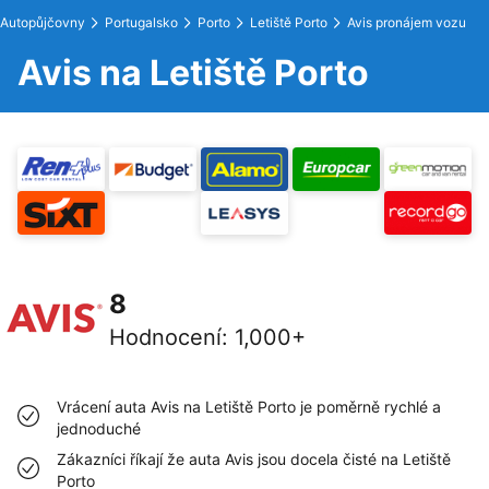
Autopůjčovny
Portugalsko
Porto
Letiště Porto
Avis pronájem vozu
Avis na Letiště Porto
8
Hodnocení
:
1,000+
Vrácení auta Avis na Letiště Porto je poměrně rychlé a
jednoduché
Zákazníci říkají že auta Avis jsou docela čisté na Letiště
Porto