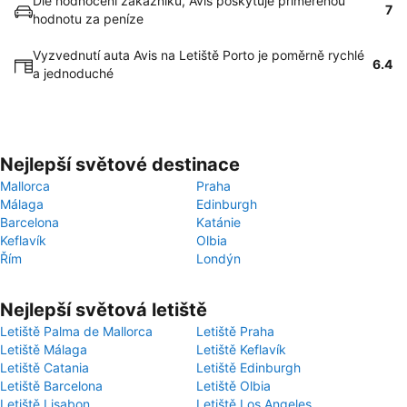
Dle hodnocení zákazníků, Avis poskytuje přiměřenou
7
hodnotu za peníze
Vyzvednutí auta Avis na Letiště Porto je poměrně rychlé
6.4
a jednoduché
Nejlepší světové destinace
Mallorca
Praha
Málaga
Edinburgh
Barcelona
Katánie
Keflavík
Olbia
Řím
Londýn
Nejlepší světová letiště
Letiště Palma de Mallorca
Letiště Praha
Letiště Málaga
Letiště Keflavík
Letiště Catania
Letiště Edinburgh
Letiště Barcelona
Letiště Olbia
Letiště Lisabon
Letiště Los Angeles