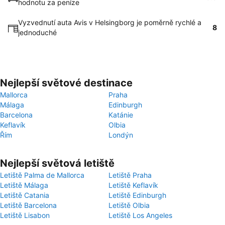
hodnotu za peníze
Vyzvednutí auta Avis v Helsingborg je poměrně rychlé a
8
jednoduché
Nejlepší světové destinace
Mallorca
Praha
Málaga
Edinburgh
Barcelona
Katánie
Keflavík
Olbia
Řím
Londýn
Nejlepší světová letiště
Letiště Palma de Mallorca
Letiště Praha
Letiště Málaga
Letiště Keflavík
Letiště Catania
Letiště Edinburgh
Letiště Barcelona
Letiště Olbia
Letiště Lisabon
Letiště Los Angeles