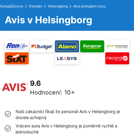
Autopůjčovny
Sweden
Helsingborg
Avis pronájem vozu
Avis v Helsingborg
9.6
Hodnocení
:
10+
Naši zákazníci říkají že personál Avis v Helsingborg je
docela schopný
Vrácení auta Avis v Helsingborg je poměrně rychlé a
jednoduché