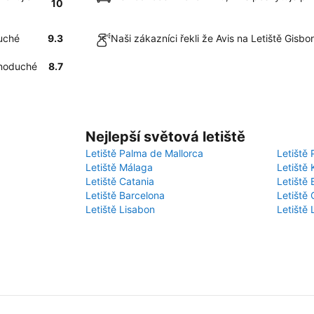
10
duché
9.3
Naši zákazníci řekli že Avis na Letiště Gisb
dnoduché
8.7
Nejlepší světová letiště
Letiště Palma de Mallorca
Letiště 
Letiště Málaga
Letiště 
Letiště Catania
Letiště
Letiště Barcelona
Letiště 
Letiště Lisabon
Letiště