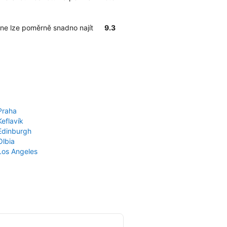
orne lze poměrně snadno najít
9.3
Praha
Keflavík
 Edinburgh
Olbia
 Los Angeles