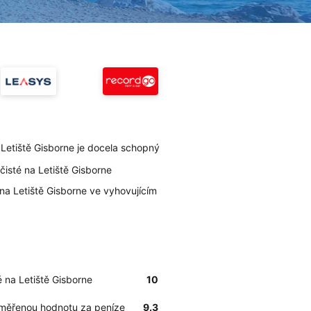
a Letiště Gisborne je docela schopný
 čisté na Letiště Gisborne
na Letiště Gisborne ve vyhovujícím
té na Letiště Gisborne
10
řiměřenou hodnotu za peníze
9.3