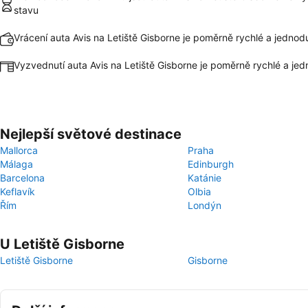
stavu
Vrácení auta Avis na Letiště Gisborne je poměrně rychlé a jedno
Vyzvednutí auta Avis na Letiště Gisborne je poměrně rychlé a je
Nejlepší světové destinace
Mallorca
Praha
Málaga
Edinburgh
Barcelona
Katánie
Keflavík
Olbia
Řím
Londýn
U Letiště Gisborne
Letiště Gisborne
Gisborne