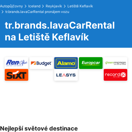
Autopůjčovny
Iceland
Reykjavík
Letiště Keflavík
tr.brands.lavaCarRental pronájem vozu
tr.brands.lavaCarRental
na Letiště Keflavík
Nejlepší světové destinace