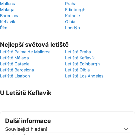
Mallorca
Praha
Málaga
Edinburgh
Barcelona
Katánie
Keflavík
Olbia
Řím
Londýn
Nejlepší světová letiště
Letiště Palma de Mallorca
Letiště Praha
Letiště Málaga
Letiště Keflavík
Letiště Catania
Letiště Edinburgh
Letiště Barcelona
Letiště Olbia
Letiště Lisabon
Letiště Los Angeles
U Letiště Keflavík
Další informace
Související hledání