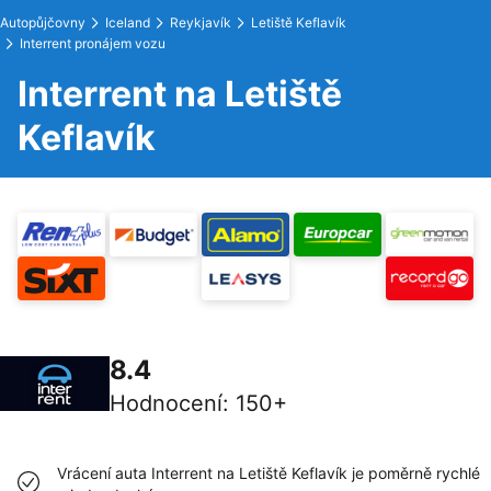
Autopůjčovny
Iceland
Reykjavík
Letiště Keflavík
Interrent pronájem vozu
Interrent na Letiště
Keflavík
8.4
Hodnocení
:
150+
Vrácení auta Interrent na Letiště Keflavík je poměrně rychlé