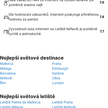
7.9
poměrně snadno najít
Dle hodnocení zákazníků, Interrent poskytuje přiměřenou
7.8
hodnotu za peníze
Vyzvednutí auta Interrent na Letiště Keflavík je poměrně
7.7
rychlé a jednoduché
Nejlepší světové destinace
Mallorca
Praha
Málaga
Edinburgh
Barcelona
Katánie
Keflavík
Olbia
Řím
Londýn
Nejlepší světová letiště
Letiště Palma de Mallorca
Letiště Praha
Letiště Málaga
Letiště Keflavík