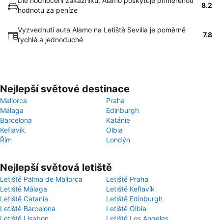
Dle hodnocení zákazníků, Alamo poskytuje přiměřenou
8.2
hodnotu za peníze
Vyzvednutí auta Alamo na Letiště Sevilla je poměrně
7.8
rychlé a jednoduché
Nejlepší světové destinace
Mallorca
Praha
Málaga
Edinburgh
Barcelona
Katánie
Keflavík
Olbia
Řím
Londýn
Nejlepší světová letiště
Letiště Palma de Mallorca
Letiště Praha
Letiště Málaga
Letiště Keflavík
Letiště Catania
Letiště Edinburgh
Letiště Barcelona
Letiště Olbia
Letiště Lisabon
Letiště Los Angeles