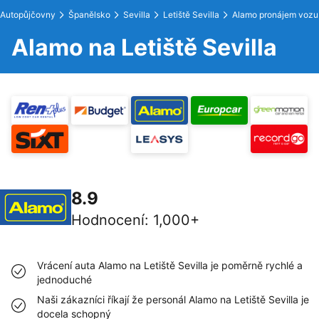
Autopůjčovny
Španělsko
Sevilla
Letiště Sevilla
Alamo pronájem vozu
Alamo na Letiště Sevilla
8.9
Hodnocení
:
1,000+
Vrácení auta Alamo na Letiště Sevilla je poměrně rychlé a
jednoduché
Naši zákazníci říkají že personál Alamo na Letiště Sevilla je
docela schopný