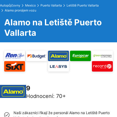
Autopůjčovny
Mexico
Puerto Vallarta
Letiště Puerto Vallarta
Alamo pronájem vozu
Alamo na Letiště Puerto
Vallarta
9
Hodnocení
:
70+
Naši zákazníci říkají že personál Alamo na Letiště Puerto