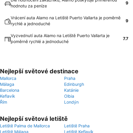
9
hodnotu za peníze
Vrácení auta Alamo na Letiště Puerto Vallarta je poměrně
9
rychlé a jednoduché
Vyzvednutí auta Alamo na Letiště Puerto Vallarta je
7.7
poměrně rychlé a jednoduché
Nejlepší světové destinace
Mallorca
Praha
Málaga
Edinburgh
Barcelona
Katánie
Keflavík
Olbia
Řím
Londýn
Nejlepší světová letiště
Letiště Palma de Mallorca
Letiště Praha
Letiště Málaga
Letiště Keflavík