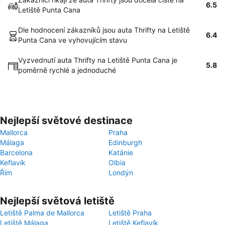
6.5
Letiště Punta Cana
Dle hodnocení zákazníků jsou auta Thrifty na Letiště
6.4
Punta Cana ve vyhovujícím stavu
Vyzvednutí auta Thrifty na Letiště Punta Cana je
5.8
poměrně rychlé a jednoduché
Nejlepší světové destinace
Mallorca
Praha
Málaga
Edinburgh
Barcelona
Katánie
Keflavík
Olbia
Řím
Londýn
Nejlepší světová letiště
Letiště Palma de Mallorca
Letiště Praha
Letiště Málaga
Letiště Keflavík