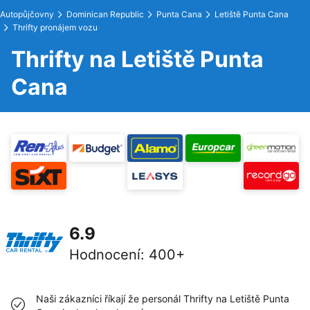
Autopůjčovny
Dominican Republic
Punta Cana
Letiště Punta Cana
Thrifty pronájem vozu
Thrifty na Letiště Punta
Cana
6.9
Hodnocení
:
400+
Naši zákazníci říkají že personál Thrifty na Letiště Punta