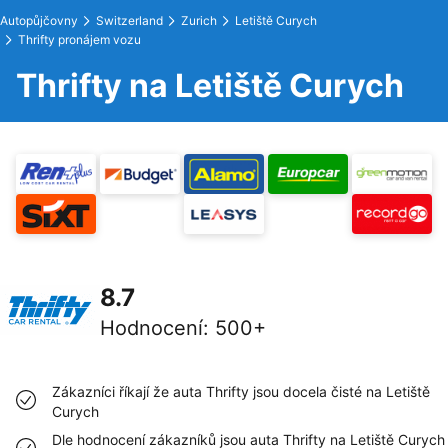
Autopůjčovny
Switzerland
Zurich
Letiště Curych
Thrifty pronájem vozu
Thrifty na Letiště Curych
8.7
Hodnocení
:
500+
Zákazníci říkají že auta Thrifty jsou docela čisté na Letiště
Curych
Dle hodnocení zákazníků jsou auta Thrifty na Letiště Curych