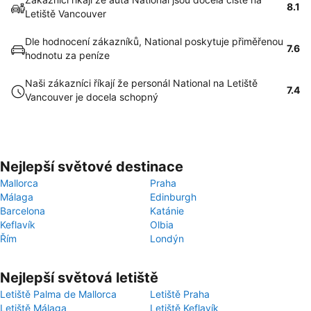
8.1
Letiště Vancouver
Dle hodnocení zákazníků, National poskytuje přiměřenou
7.6
hodnotu za peníze
Naši zákazníci říkají že personál National na Letiště
7.4
Vancouver je docela schopný
Nejlepší světové destinace
Mallorca
Praha
Málaga
Edinburgh
Barcelona
Katánie
Keflavík
Olbia
Řím
Londýn
Nejlepší světová letiště
Letiště Palma de Mallorca
Letiště Praha
Letiště Málaga
Letiště Keflavík