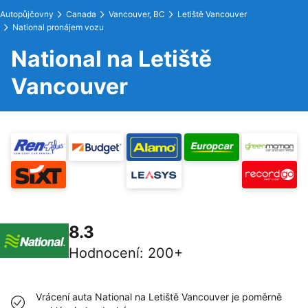
Autopůjčovny
Canada
Vancouver, BC
Letiště Vancouver
National pronájem vozu
National na Letiště
Vancouver
8.3
Hodnocení
:
200+
Vrácení auta National na Letiště Vancouver je poměrně