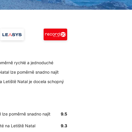
poměrně rychlé a jednoduché
 Natal lze poměrně snadno najít
na Letiště Natal je docela schopný
al lze poměrně snadno najít
9.5
sté na Letiště Natal
9.3