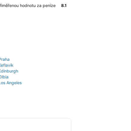
přiměřenou hodnotu za peníze
8.1
Praha
Keflavík
 Edinburgh
Olbia
 Los Angeles