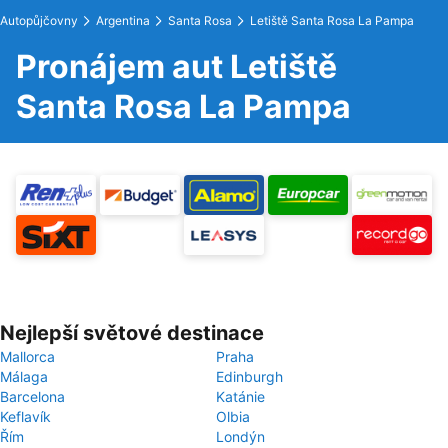
Autopůjčovny
Argentina
Santa Rosa
Letiště Santa Rosa La Pampa
Pronájem aut Letiště
Santa Rosa La Pampa
Nejlepší světové destinace
Mallorca
Praha
Málaga
Edinburgh
Barcelona
Katánie
Keflavík
Olbia
Řím
Londýn