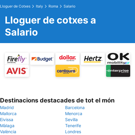
Lloguer de Cotxes
Italy
Roma
Salario
Lloguer de cotxes a
Salario
Destinacions destacades de tot el món
Madrid
Barcelona
Mallorca
Menorca
Eivissa
Sevilla
Màlaga
Tenerife
València
Londres