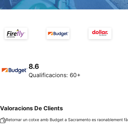
8.6
Qualificacions
:
60+
Valoracions De Clients
Retornar un cotxe amb Budget a Sacramento es raonablement fàci