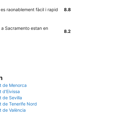
s raonablement fàcil i rapid
8.8
t a Sacramento estan en
8.2
n
t de Menorca
 d'Eivissa
 de Sevilla
t de Tenerife Nord
t de València