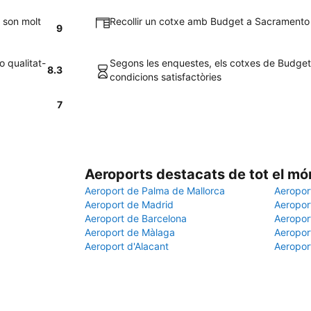
 son molt
Recollir un cotxe amb Budget a Sacramento e
9
o qualitat-
Segons les enquestes, els cotxes de Budge
8.3
condicions satisfactòries
7
Aeroports destacats de tot el mó
Aeroport de Palma de Mallorca
Aeropor
Aeroport de Madrid
Aeroport
Aeroport de Barcelona
Aeroport
Aeroport de Màlaga
Aeropor
Aeroport d'Alacant
Aeropor