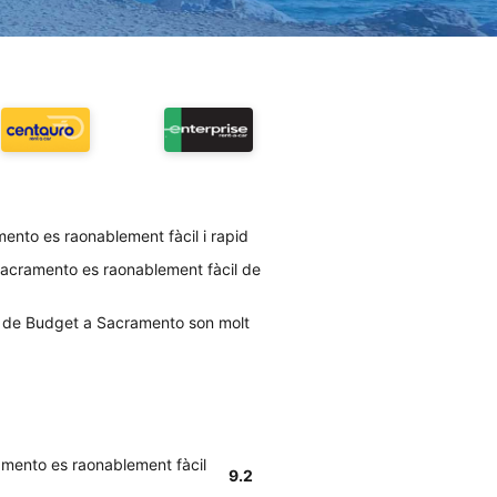
nto es raonablement fàcil i rapid
Sacramento es raonablement fàcil de
al de Budget a Sacramento son molt
amento es raonablement fàcil
9.2