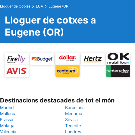
Lloguer de Cotxes
EUA
Eugene (OR)
Lloguer de cotxes a
Eugene (OR)
Destinacions destacades de tot el món
Madrid
Barcelona
Mallorca
Menorca
Eivissa
Sevilla
Màlaga
Tenerife
València
Londres