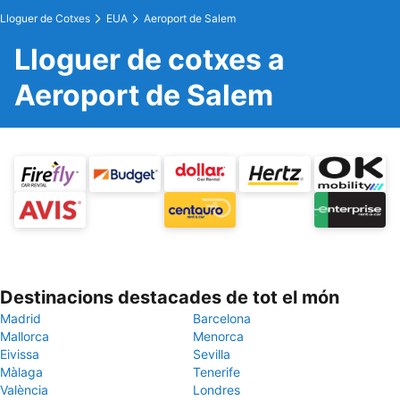
Lloguer de Cotxes
EUA
Aeroport de Salem
Lloguer de cotxes a
Aeroport de Salem
Destinacions destacades de tot el món
Madrid
Barcelona
Mallorca
Menorca
Eivissa
Sevilla
Màlaga
Tenerife
València
Londres