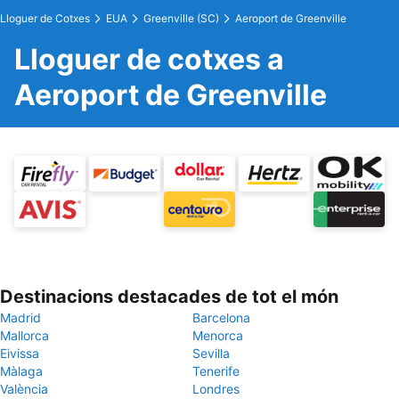
Lloguer de Cotxes
EUA
Greenville (SC)
Aeroport de Greenville
Lloguer de cotxes a
Aeroport de Greenville
Destinacions destacades de tot el món
Madrid
Barcelona
Mallorca
Menorca
Eivissa
Sevilla
Màlaga
Tenerife
València
Londres