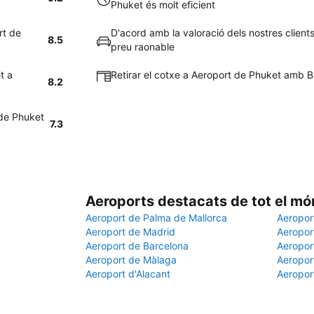
Phuket és molt eficient
rt de
D'acord amb la valoració dels nostres clients
8.5
preu raonable
t a
Retirar el cotxe a Aeroport de Phuket amb Bu
8.2
 de Phuket
7.3
Aeroports destacats de tot el mó
Aeroport de Palma de Mallorca
Aeropor
Aeroport de Madrid
Aeroport
Aeroport de Barcelona
Aeroport
Aeroport de Màlaga
Aeropor
Aeroport d'Alacant
Aeropor