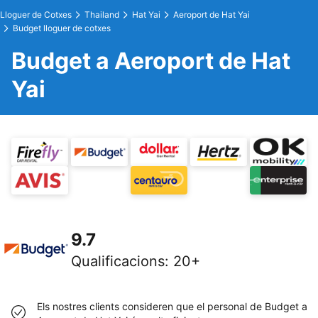
Lloguer de Cotxes
Thailand
Hat Yai
Aeroport de Hat Yai
Budget lloguer de cotxes
Budget a Aeroport de Hat
Yai
9.7
Qualificacions
:
20+
Els nostres clients consideren que el personal de Budget a