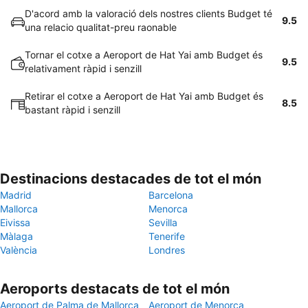
D'acord amb la valoració dels nostres clients Budget té
9.5
una relacio qualitat-preu raonable
Tornar el cotxe a Aeroport de Hat Yai amb Budget és
9.5
relativament ràpid i senzill
Retirar el cotxe a Aeroport de Hat Yai amb Budget és
8.5
bastant ràpid i senzill
Destinacions destacades de tot el món
Madrid
Barcelona
Mallorca
Menorca
Eivissa
Sevilla
Màlaga
Tenerife
València
Londres
Aeroports destacats de tot el món
Aeroport de Palma de Mallorca
Aeroport de Menorca