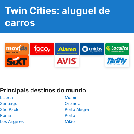
Twin Cities: aluguel de
carros
Principais destinos do mundo
Lisboa
Miami
Santiago
Orlando
São Paulo
Porto Alegre
Roma
Porto
Los Angeles
Milão