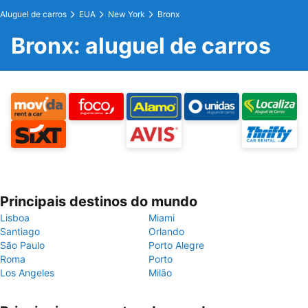
Aluguel de carros
EUA
New York
Bronx
Bronx: aluguel de carros
Principais destinos do mundo
Lisboa
Miami
Santiago
Orlando
São Paulo
Porto Alegre
Roma
Porto
Los Angeles
Milão