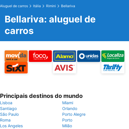
Aluguel de carros
Itália
Rimini
Bellariva
Bellariva: aluguel de
carros
Principais destinos do mundo
Lisboa
Miami
Santiago
Orlando
São Paulo
Porto Alegre
Roma
Porto
Los Angeles
Milão