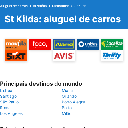
Aluguel de carros
Austrália
Melbourne
St Kilda
St Kilda: aluguel de carros
Principais destinos do mundo
Lisboa
Miami
Santiago
Orlando
São Paulo
Porto Alegre
Roma
Porto
Los Angeles
Milão