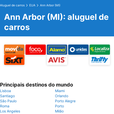
Aluguel de carros
EUA
Ann Arbor (MI)
Ann Arbor (MI): aluguel de
carros
Principais destinos do mundo
Lisboa
Miami
Santiago
Orlando
São Paulo
Porto Alegre
Roma
Porto
Los Angeles
Milão