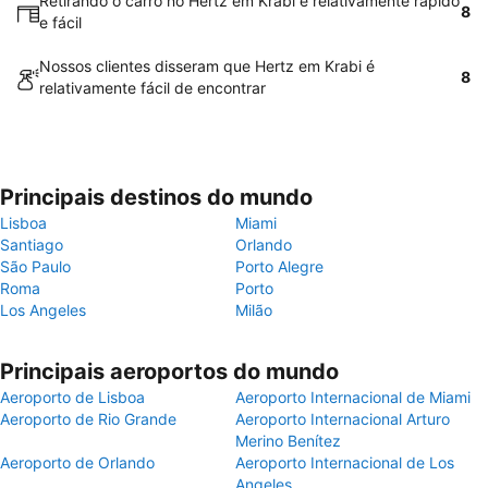
Retirando o carro no Hertz em Krabi é relativamente rápido
8
e fácil
Nossos clientes disseram que Hertz em Krabi é
8
relativamente fácil de encontrar
Principais destinos do mundo
Lisboa
Miami
Santiago
Orlando
São Paulo
Porto Alegre
Roma
Porto
Los Angeles
Milão
Principais aeroportos do mundo
Aeroporto de Lisboa
Aeroporto Internacional de Miami
Aeroporto de Rio Grande
Aeroporto Internacional Arturo
Merino Benítez
Aeroporto de Orlando
Aeroporto Internacional de Los
Angeles