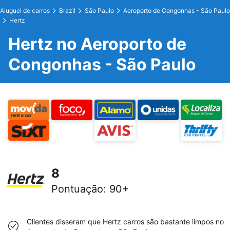
Aluguel de carros
Brazil
São Paulo
Aeroporto de Congonhas - São Paulo
Hertz
Hertz no Aeroporto de
Congonhas - São Paulo
8
Pontuação
:
90+
Clientes disseram que Hertz carros são bastante limpos no