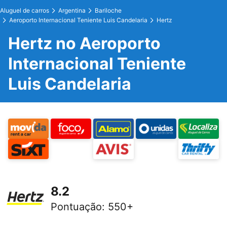
Aluguel de carros
Argentina
Bariloche
Aeroporto Internacional Teniente Luis Candelaria
Hertz
Hertz no Aeroporto
Internacional Teniente
Luis Candelaria
8.2
Pontuação
:
550+