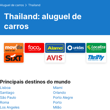
Aluguel de carros
Thailand
Thailand: aluguel de
carros
Principais destinos do mundo
Lisboa
Miami
Santiago
Orlando
São Paulo
Porto Alegre
Roma
Porto
Los Angeles
Milão