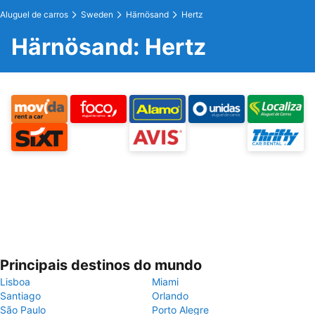
Aluguel de carros
Sweden
Härnösand
Hertz
Härnösand: Hertz
Principais destinos do mundo
Lisboa
Miami
Santiago
Orlando
São Paulo
Porto Alegre