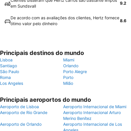
Clientes disseram que Hertz carros são bastante limpos
9.2
em Sundsvall
De acordo com as avaliações dos clientes, Hertz fornece
8.6
ótimo valor pelo dinheiro
Principais destinos do mundo
Lisboa
Miami
Santiago
Orlando
São Paulo
Porto Alegre
Roma
Porto
Los Angeles
Milão
Principais aeroportos do mundo
Aeroporto de Lisboa
Aeroporto Internacional de Miami
Aeroporto de Rio Grande
Aeroporto Internacional Arturo
Merino Benítez
Aeroporto de Orlando
Aeroporto Internacional de Los
Angeles